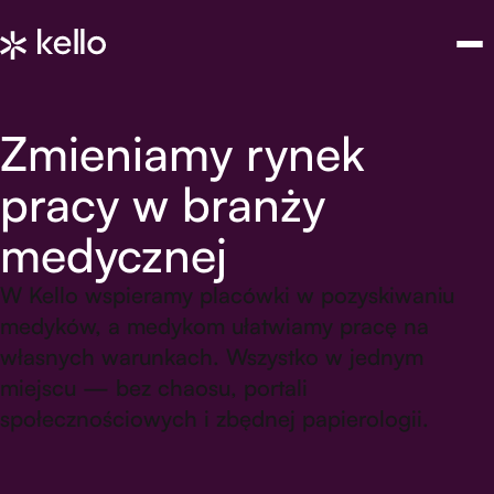
Zmieniamy rynek
pracy w branży
medycznej
W Kello wspieramy placówki w pozyskiwaniu
medyków, a medykom ułatwiamy pracę na
własnych warunkach. Wszystko w jednym
miejscu — bez chaosu, portali
społecznościowych i zbędnej papierologii.