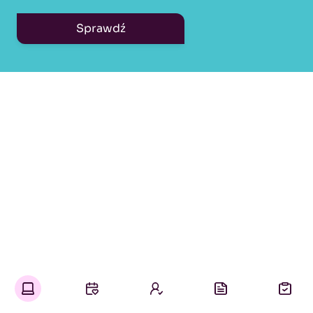
Sprawdź
Kello pomaga Ci zarządzać
swoją pracą, a nie tylko szukać
kolejnych ofert.
Oferty pracy w jednym miejscu
Wybierasz czas, rodzaj i lokalizację interesującej Cię pracy.