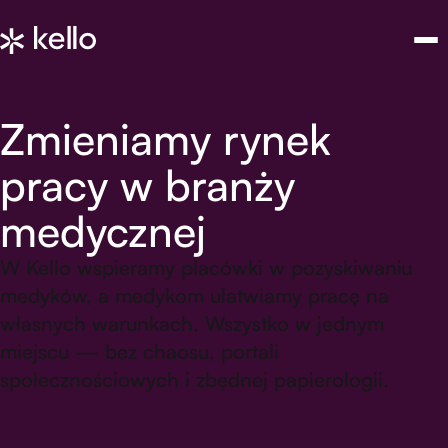
Zmieniamy rynek
pracy w branży
medycznej
W Kello wspieramy placówki w pozyskiwaniu
medyków, a medykom ułatwiamy pracę na
własnych warunkach. Wszystko w jednym
miejscu — bez chaosu, portali
społecznościowych i zbędnej papierologii.