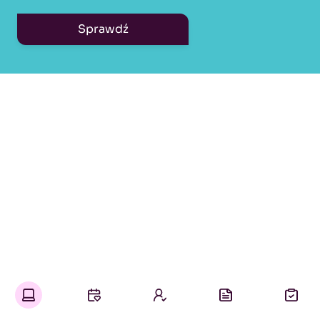
Sprawdź
Kello pomaga Ci zarządzać
swoją pracą, a nie tylko szukać
kolejnych ofert.
Oferty pracy w jednym miejscu
Wybierasz czas, rodzaj i lokalizację interesującej Cię pracy.