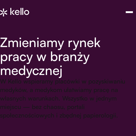
Zmieniamy rynek
pracy w branży
medycznej
W Kello wspieramy placówki w pozyskiwaniu
medyków, a medykom ułatwiamy pracę na
własnych warunkach. Wszystko w jednym
miejscu — bez chaosu, portali
społecznościowych i zbędnej papierologii.