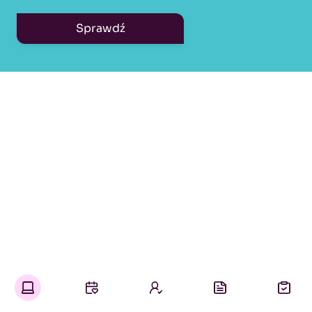
Sprawdź
Kello pomaga Ci zarządzać
swoją pracą, a nie tylko szukać
kolejnych ofert.
Oferty pracy w jednym miejscu
Wybierasz czas, rodzaj i lokalizację interesującej Cię pracy.